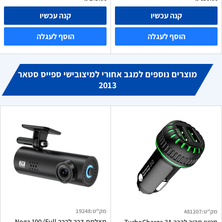
קנה עכשיו
קנה עכשיו
הוסף לעגלה
הוסף לעגלה
מוצרים נוספים למגב אחורי למיצובישי ספייס סטאר
2013
מק"ט
:
19248
מק"ט
:
481207
מצלמת דרך לרכב Noga 100 (Full
מטען מהיר לרכב TurboCharge 3A –