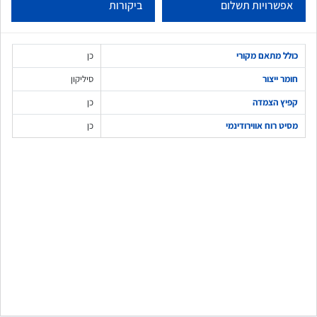
אפשרויות תשלום
ביקורות
כולל מתאם מקורי
כן
חומר ייצור
סיליקון
קפיץ הצמדה
כן
מסיט רוח אווירודינמי
כן
שלח משוב
אוראל אורטגה
א
ביוני 14, 2024
הזמנתי מערכת מולטימדיה עם כל התוספות של המצלמת דרך דו
כיוונית והחיישני רוורס ואני חייב לציין שהכל עובד מצוין ושהמחיר
באמת סביר מאוד, בסך הכל מרוצה מהקנייה ואני אחזור שוב.