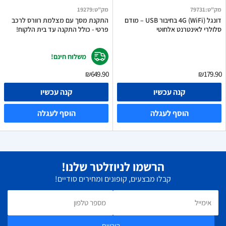
מק"ט
:
79731
מק"ט
:
19279
דונגל 4G (WiFi) בחיבור USB – מודם
התקנת מסך עם מצלמת רוורס לרכב
סלולרי לאינטרנט אלחוטי
פרטי - כולל התקנה עד בית הלקוח!
משלוח חינם!
₪649.90
₪179.90
קנה עכשיו
קנה עכשיו
הוסף לעגלה
הוסף לעגלה
הרשמו לניוזלטר שלנו!
קבלו מבצעים, קופונים ומחירים סודיים!
הירשם