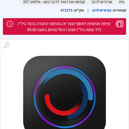
בית
אביזרים לרכב
קופסת אנדרואיד לרכבי במוו - אלחוטי ID7
קטגוריה
:
אביזרים לרכב
מק"ט
:
472373
קיימת אפשרות לאסוף מוצר זה במחסני החברה בכפר ביל"ו
(ליד צומת ביל"ו סנטר) החל מהיום בשעה 09:00