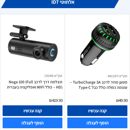
אלחוטי ID7
מק"ט
:
19248
מק"ט
:
481207
מצלמת דרך לרכב Noga 100 (Full
מטען מהיר לרכב TurboCharge 3A –
HD) – כולל WIFI ואפליקציה בעברית
עוצמה כפולה כולל כבל Type-C
₪419.90
₪49.90
קנה עכשיו
קנה עכשיו
הוסף לעגלה
הוסף לעגלה