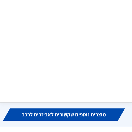
שלח משוב
משה כפיר דורני
מ
במרץ 17, 2026
שירות מזעזע, שילמתי על התקנת מערכת מולטימדיה, לא יצרו איתי
קשר להתקנה, לאחר אינסוף שיחות קיבלתי טלפון של המתקין אך גם
הוא לא עונה. אין מוקד שירות לקוחות, אין מענה במייל, אין מענה דרך
פניות שנפתחו. לא ממליץ לרכוש מהם כלום!
מוצרים נוספים שקשורים לאביזרים לרכב