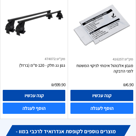
מק"ט
:
474072
מק"ט
:
416257
גגון גג חלק - 120 ס"מ (ברזל)
מגבון אלכוהול איכותי לניקוי המשטח
לפני הדבקה
₪599.90
₪6.90
קנה עכשיו
קנה עכשיו
הוסף לעגלה
הוסף לעגלה
מוצרים נוספים לקופסת אנדרואיד לרכבי במוו -