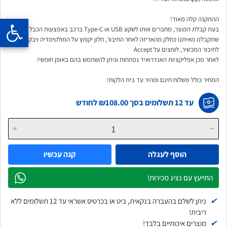
ההתקנה קלה מאוד!
בעת קבלת המוצר, מחברים אותו לשקע USB או Type-C ברכב באמצעות הכבל
שתקבלנו מאיתנו כחלק מהאריזה לאחר החיבור, חלון יקפוץ על המולטימדיה ויבקש אישור
לחיבור המכשיר, לוחצים על Accept
לאחר מכן אפליקציות האנדרואיד נפתחות וניתן להשתמש בהם באופן חופשי!
המחיר כולל משלוח חינם ומהיר עד בית הלקוח!
עד 12 תשלומים בסך
₪108.00
לחודש
הוסף לעגלה
קנה עכשיו
התייעץ עם נציג מכירות!
✔
ניתן לשלם בהעברה בנקאית, ביט או בכרטיס אשראי עד 12 תשלומים ללא
ריבית!
✔
מוצרים איכותיים בלבד!