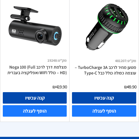
מק"ט
:
19248
מק"ט
:
481207
מצלמת דרך לרכב Noga 100 (Full
מטען מהיר לרכב TurboCharge 3A –
HD) – כולל WIFI ואפליקציה בעברית
עוצמה כפולה כולל כבל Type-C
₪419.90
₪49.90
קנה עכשיו
קנה עכשיו
הוסף לעגלה
הוסף לעגלה