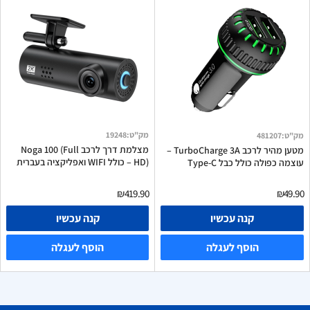
מק"ט
:
19248
מק"ט
:
481207
מצלמת דרך לרכב Noga 100 (Full
מטען מהיר לרכב TurboCharge 3A –
HD) – כולל WIFI ואפליקציה בעברית
עוצמה כפולה כולל כבל Type-C
₪419.90
₪49.90
קנה עכשיו
קנה עכשיו
הוסף לעגלה
הוסף לעגלה