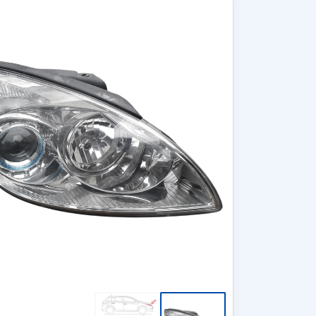
כרטיס סים 50GB גלישה –
התקנת מסך עם מצלמת רוורס
מ
תוקף ל 3 שנים (ללא דמי מנוי)
לרכב מסחרי - כולל התקנה עד
בית הלקוח!
כפו