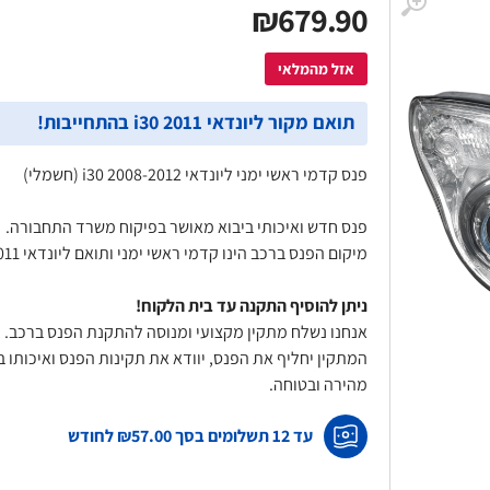
₪679.90
טען מהיר לרכב
התקנת מסך עם מצלמת רוורס
TurboCharge 3A – עוצמה
לרכב פרטי - כולל התקנה עד
מודם סלול
אזל מהמלאי
לה כולל כבל Type-C
בית הלקוח!
תואם מקור ליונדאי i30 2011 בהתחייבות!
פנס קדמי ראשי ימני ליונדאי i30 2008-2012 (חשמלי)
פנס חדש ואיכותי ביבוא מאושר בפיקוח משרד התחבורה.
מיקום הפנס ברכב הינו קדמי ראשי ימני ותואם ליונדאי i30 2011 בהתחייבות מלאה!
ניתן להוסיף התקנה עד בית הלקוח!
אנחנו נשלח מתקין מקצועי ומנוסה להתקנת הפנס ברכב.
המתקין יחליף את הפנס, יוודא את תקינות הפנס ואיכות
מהירה ובטוחה.
עד 12 תשלומים בסך
₪57.00
לחודש