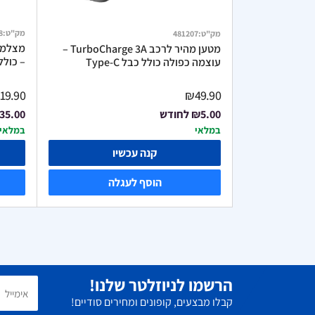
מק"ט
:
8
מק"ט
:
481207
מטען מהיר לרכב TurboCharge 3A –
– כולל WIFI ואפליקציה בע
עוצמה כפולה כולל כבל Type-C
19.90
₪49.90
₪5.00
לחודש
35.00
במלאי
במלאי
קנה עכשיו
הוסף לעגלה
הרשמו לניוזלטר שלנו!
קבלו מבצעים, קופונים ומחירים סודיים!