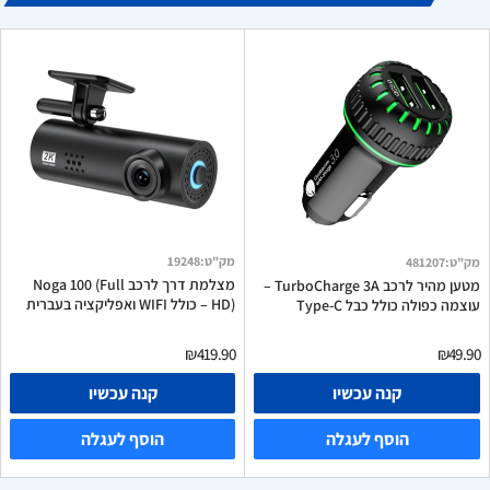
מק"ט
:
19248
מק"ט
:
481207
מצלמת דרך לרכב Noga 100 (Full
מטען מהיר לרכב TurboCharge 3A –
HD) – כולל WIFI ואפליקציה בעברית
עוצמה כפולה כולל כבל Type-C
₪419.90
₪49.90
קנה עכשיו
קנה עכשיו
הוסף לעגלה
הוסף לעגלה