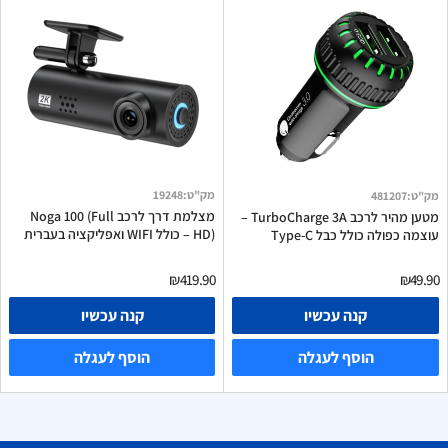
מק"ט
:
19248
מק"ט
:
481207
מצלמת דרך לרכב Noga 100 (Full
מטען מהיר לרכב TurboCharge 3A –
HD) – כולל WIFI ואפליקציה בעברית
עוצמה כפולה כולל כבל Type-C
₪419.90
₪49.90
קנה עכשיו
קנה עכשיו
הוסף לעגלה
הוסף לעגלה