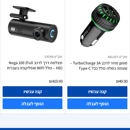
מק"ט
:
19248
מק"ט
:
481207
מצלמת דרך לרכב Noga 100 (Full
מטען מהיר לרכב TurboCharge 3A –
HD) – כולל WIFI ואפליקציה בעברית
עוצמה כפולה כולל כבל Type-C
₪419.90
₪49.90
קנה עכשיו
קנה עכשיו
הוסף לעגלה
הוסף לעגלה