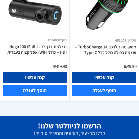
מק"ט
:
19248
מק"ט
:
481207
מצלמת דרך לרכב Noga 100 (Full
מטען מהיר לרכב TurboCharge 3A –
HD) – כולל WIFI ואפליקציה בעברית
עוצמה כפולה כולל כבל Type-C
₪419.90
₪49.90
קנה עכשיו
קנה עכשיו
הוסף לעגלה
הוסף לעגלה
הרשמו לניוזלטר שלנו!
קבלו מבצעים, קופונים ומחירים סודיים!