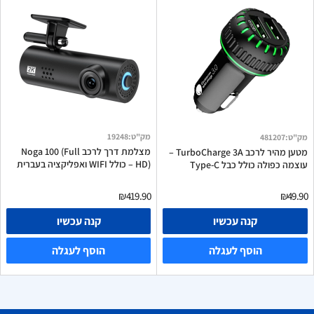
מק"ט
:
19248
מק"ט
:
481207
מצלמת דרך לרכב Noga 100 (Full
מטען מהיר לרכב TurboCharge 3A –
HD) – כולל WIFI ואפליקציה בעברית
עוצמה כפולה כולל כבל Type-C
₪419.90
₪49.90
קנה עכשיו
קנה עכשיו
הוסף לעגלה
הוסף לעגלה