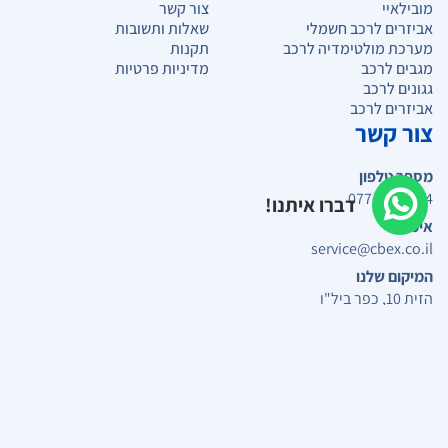
מובילאיי
צור קשר
אביזרים לרכב חשמלי
שאלות ותשובות
מערכת מולטימדיה לרכב
תקנות
מגבים לרכב
מדיניות פרטיות
גגונים לרכב
אביזרים לרכב
צור קשר
מספר טלפון
077-9896224
דברו איתנו!
אימייל
service@cbex.co.il
המיקום שלנו
הזית 10, כפר ביל"ו
שעות עבודה
תפריט נגישות
א-ה: 8:00 – 16:00
התאמות ניגודיות
המוצר התווסף בהצלחה לעגלת הקניות
גוונים של אפור
ניגודיות שלילית