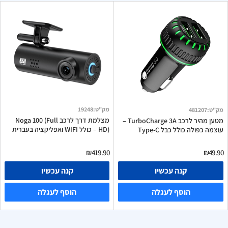
מק"ט
:
19248
מק"ט
:
481207
מצלמת דרך לרכב Noga 100 (Full
מטען מהיר לרכב TurboCharge 3A –
HD) – כולל WIFI ואפליקציה בעברית
עוצמה כפולה כולל כבל Type-C
₪419.90
₪49.90
קנה עכשיו
קנה עכשיו
הוסף לעגלה
הוסף לעגלה