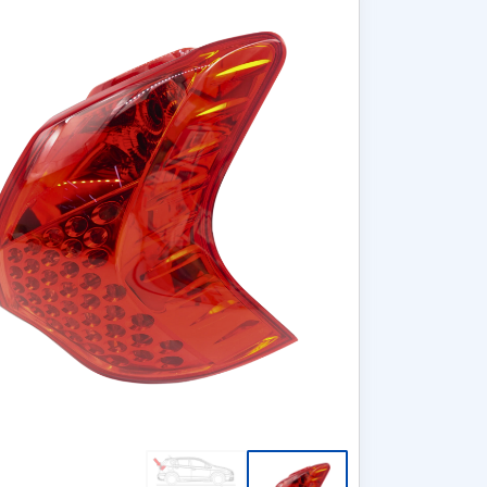
כרטיס סים 50GB גלישה –
התקנת מסך עם מצלמת רוורס
מ
תוקף ל 3 שנים (ללא דמי מנוי)
לרכב מסחרי - כולל התקנה עד
בית הלקוח!
כפו