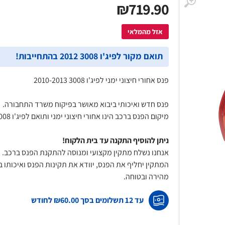
₪719.90
טען מהיר לרכב
התקנת מסך עם מצלמת רוורס
TurboCharge 3A – עוצמה
לרכב פרטי - כולל התקנה עד
מודם סלול
אזל מהמלאי
לה כולל כבל Type-C
בית הלקוח!
תואם מקור לפיג'ו 3008 2012 בהתחייבות!
פנס אחורי חיצוני ימני לפיג'ו 3008 2010-2013
פנס חדש ואיכותי ביבוא מאושר בפיקוח משרד התחבורה.
מיקום הפנס ברכב הינו אחורי חיצוני ימני ותואם לפיג'ו 3008 2012 בהתחייבות מלאה!
ניתן להוסיף התקנה עד בית הלקוח!
אנחנו נשלח מתקין מקצועי ומנוסה להתקנת הפנס ברכב.
המתקין יחליף את הפנס, יוודא את תקינות הפנס ואיכות
מהירה ובטוחה.
עד 12 תשלומים בסך
₪60.00
לחודש