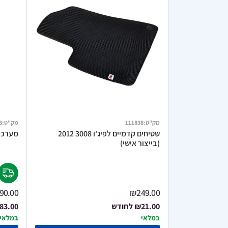
מק"ט
:
111838
מק"ט
:
3
שטיחים קדמיים לפיג'ו 3008 2012
מערכת מו
(בייצור אישי)
90.00
₪249.00
₪21.00
לחודש
83.00
במלאי
במלאי