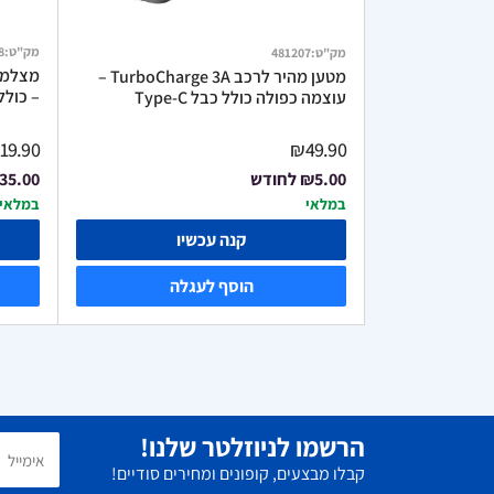
מק"ט
:
8
מק"ט
:
481207
מטען מהיר לרכב TurboCharge 3A –
– כולל WIFI ואפליקציה בע
עוצמה כפולה כולל כבל Type-C
19.90
₪49.90
₪5.00
לחודש
35.00
במלאי
במלאי
קנה עכשיו
הוסף לעגלה
הרשמו לניוזלטר שלנו!
קבלו מבצעים, קופונים ומחירים סודיים!