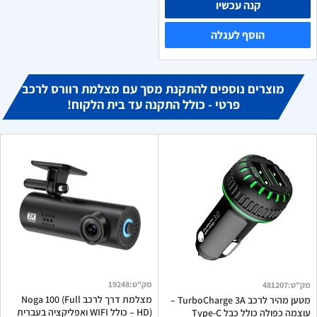
קנה עכשיו
הוסף לעגלה
מוצרים נוספים להתקנת מסך עם מצלמת רוורס לרכב
פרטי - כולל התקנה עד בית הלקוח!
מק"ט
:
19248
מק"ט
:
481207
מצלמת דרך לרכב Noga 100 (Full
מטען מהיר לרכב TurboCharge 3A –
HD) – כולל WIFI ואפליקציה בעברית
עוצמה כפולה כולל כבל Type-C