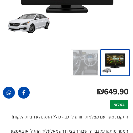
₪649.90
במלאי
התקנת מסך עם מצלמת רוורס לרכב - כולל התקנה עד בית הלקוח!
המסך מותקן על גבי הדשבורד בצידו השמאלי(ליד ההגה) או באמצע