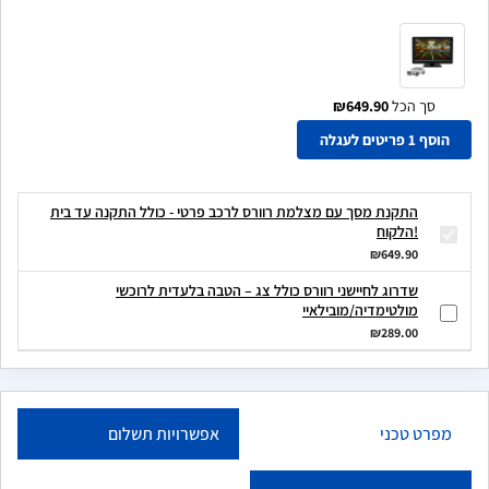
סך הכל
₪649.90
הוסף 1 פריטים לעגלה
התקנת מסך עם מצלמת רוורס לרכב פרטי - כולל התקנה עד בית
הלקוח!
₪649.90
שדרוג לחיישני רוורס כולל צג – הטבה בלעדית לרוכשי
מולטימדיה/מובילאיי
₪289.00
מפרט טכני
אפשרויות תשלום