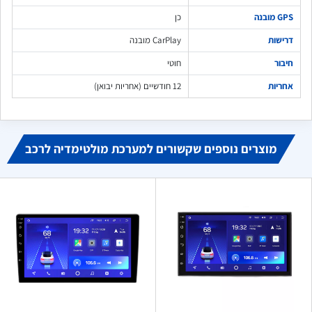
GPS מובנה
כן
דרישות
CarPlay מובנה
חיבור
חוטי
אחריות
12 חודשיים (אחריות יבואן)
שלח משוב
מוצרים נוספים שקשורים למערכת מולטימדיה לרכב
אבי כהן
א
ביוני 14, 2024
הזמנתי מולטימדיה לרכב.. אין לי מילים, מהשירות האדיב, עד
להתקנה של יהודה המקצוען שהסביר לי כל פרט על המערכת.. עלה
על כל הציפיות שלי