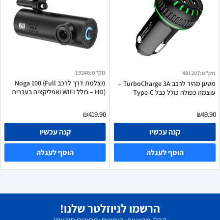
מק"ט
:
19248
מק"ט
:
481207
מצלמת דרך לרכב Noga 100 (Full
מטען מהיר לרכב TurboCharge 3A –
HD) – כולל WIFI ואפליקציה בעברית
עוצמה כפולה כולל כבל Type-C
₪419.90
₪49.90
קנה עכשיו
קנה עכשיו
הוסף לעגלה
הוסף לעגלה
הרשמו לניוזלטר שלנו!