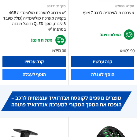
מק"ט
:
62806
מק"ט
:
95121
מערכת מולטימדיה לרכב 7 אינץ
✅ שדרוג למערכת מולטימדיה 4GB
בקניית מערכת מולטימדיה (כולל מעבד
8 ליבות, מסך QLED ודונגל מובנה
במתנה) ✅
משלוח חינם!
משלוח חינם!
₪350.00
₪499.90
קנה עכשיו
קנה עכשיו
הוסף לעגלה
הוסף לעגלה
מוצרים נוספים לקופסת אנדרואיד עוצמתית לרכב –
הופכת את המסך המקורי למערכת אנדרואיד פתוחה