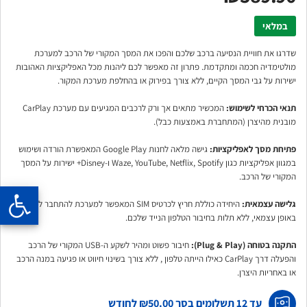
במלאי
שדרגו את חוויית הנסיעה ברכב שלכם והפכו את המסך המקורי של הרכב למערכת
מולטימדיה חכמה ומתקדמת. פתרון זה מאפשר לכם ליהנות מכל האפליקציות האהובות
ישירות על גבי המסך הקיים, ללא צורך בפירוק או בהחלפת מערכת המקור.
תנאי הכרחי לשימוש:
המכשיר מתאים אך ורק לרכבים המגיעים עם מערכת CarPlay
מובנית מהיצרן (המתחברת באמצעות כבל).
פתיחת מסך לאפליקציות:
גישה מלאה לחנות Google Play המאפשרת הורדה ושימוש
במגוון אפליקציות כגון Waze, YouTube, Netflix, Spotify ו-Disney+ ישירות על המסך
המקורי של הרכב.
גלישה עצמאית:
היחידה כוללת חריץ לכרטיס
SIM המאפשר למערכת להתחבר לאינטרנט
באופן עצמאי, ללא תלות בחיבור הטלפון הנייד שלכם.
התקנה בטוחה (Plug & Play):
חיבור פשוט ומהיר לשקע ה-USB המקורי של הרכב
והפעלה דרך CarPlay כאילו הייתה טלפון , ללא צורך בשינוי חיווט או פגיעה במנה הרכב
או באחריות היצרן.
עד 12 תשלומים בסך
₪50.00
לחודש