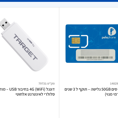
14829
מק"ט
:
79731
כרטיס סים 50GB גלישה – תוקף ל 3 שנים
דונגל 4G (WiFi) בחיבור USB
י מנוי)
סלולרי לאינטרנט אלחוטי