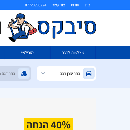
בית
אודות
צור קשר
077-9896224
ח
מצלמות לרכב
מובילאיי
40% הנחה