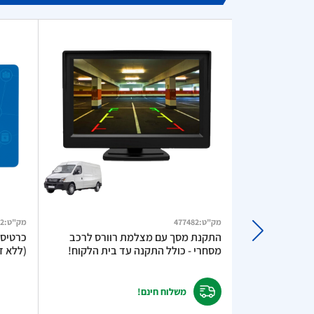
מק"ט
:
477482
מק"ט
:
2
מטען מהיר לרכב TurboCharge 3A –
התקנת מסך עם מצלמת רוורס לרכב
מסחרי - כולל התקנה עד בית הלקוח!
(ללא דמ
משלוח חינם!