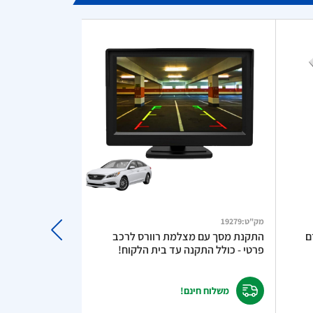
מק"ט
:
19279
מק"ט
:
481207
 – מודם
התקנת מסך עם מצלמת רוורס לרכב
פרטי - כולל התקנה עד בית הלקוח!
עוצמה כפולה כולל כב
משלוח חינם!