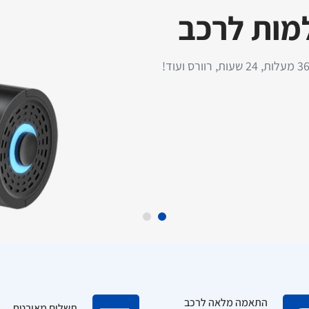
למות לרכב
טען מהיר לרכב
התקנת מסך עם מצלמת רוורס
TurboCharge 3A – עוצמה
לרכב פרטי - כולל התקנה עד
מודם סלול
לה כולל כבל Type-C
בית הלקוח!
התאמה מלאה לרכב
תשלום מאובטח