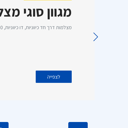
מגוון סוגי מצ
כרטיס סים 50GB גלישה –
התקנת מסך עם מצלמת רוורס
מ
תוקף ל 3 שנים (ללא דמי מנוי)
לרכב מסחרי - כולל התקנה עד
בית הלקוח!
כפו
מצלמות דרך חד כיווניות, דו כיווניות, 360 מעלות, 24 שעות, רוורס ועוד!
לצפייה