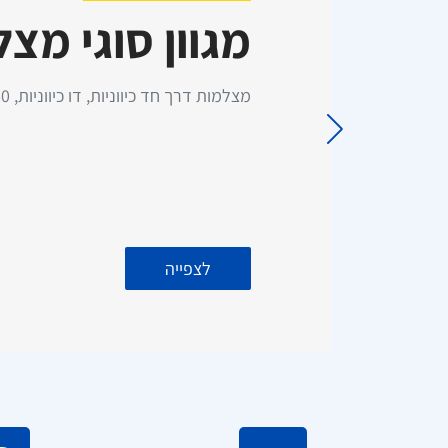
מגוון סוגי מצ
כרטיס סים 50GB גלישה –
התקנת מסך עם מצלמת רוורס
מ
תוקף ל 3 שנים (ללא דמי מנוי)
לרכב מסחרי - כולל התקנה עד
בית הלקוח!
כפו
מצלמות דרך חד כיווניות, דו כיווניות, 360 מעלות, 24 שעות, רוורס ועוד!
לצפייה