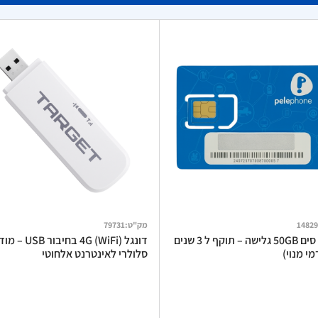
14829
מק"ט
:
79731
כרטיס סים 50GB גלישה – תוקף ל 3 שנים
דונגל 4G (WiFi) בחיבור USB
י מנוי)
סלולרי לאינטרנט אלחוטי