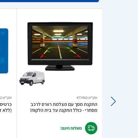
מק"ט
:
477482
מק"ט
:
2
מטען מהיר לרכב TurboCharge 3A –
התקנת מסך עם מצלמת רוורס לרכב
מסחרי - כולל התקנה עד בית הלקוח!
(ללא דמ
משלוח חינם!