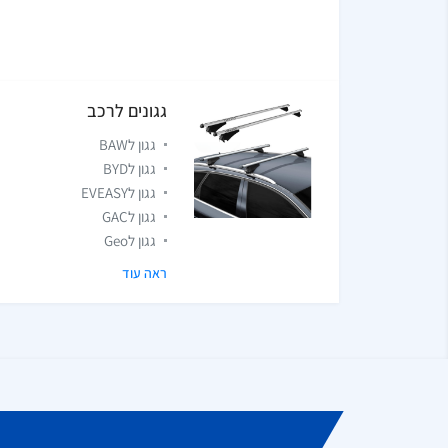
גגונים לרכב
גגון לBAW
גגון לBYD
גגון לEVEASY
גגון לGAC
גגון לGeo
ראה עוד