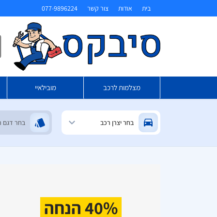
בית
אודות
צור קשר
077-9896224
ח
מצלמות לרכב
מובילאיי
40% הנחה