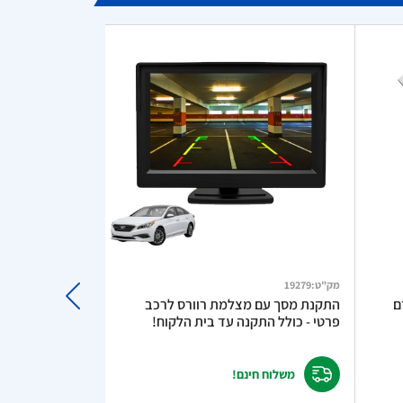
מק"ט
:
19279
מק"ט
:
481207
 – מודם
התקנת מסך עם מצלמת רוורס לרכב
פרטי - כולל התקנה עד בית הלקוח!
עוצמה כפולה כולל כב
משלוח חינם!