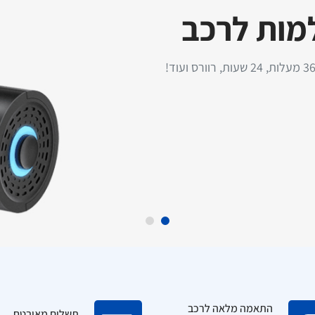
למות לרכב
טען מהיר לרכב
התקנת מסך עם מצלמת רוורס
TurboCharge 3A – עוצמה
לרכב פרטי - כולל התקנה עד
מודם סלול
לה כולל כבל Type-C
בית הלקוח!
התאמה מלאה לרכב
תשלום מאובטח