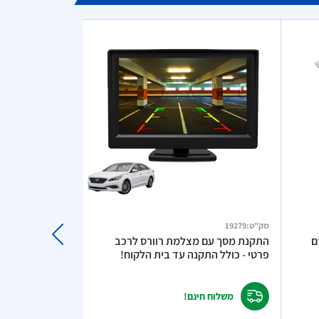
מק"ט
:
19279
מק"ט
:
481207
 – מודם
התקנת מסך עם מצלמת רוורס לרכב
פרטי - כולל התקנה עד בית הלקוח!
עוצמה כפולה כולל כב
משלוח חינם!