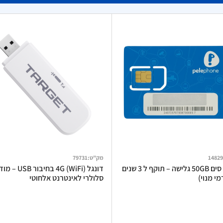
14829
מק"ט
:
79731
כרטיס סים 50GB גלישה – תוקף ל 3 שנים
דונגל 4G (WiFi) בחיבור USB
י מנוי)
סלולרי לאינטרנט אלחוטי