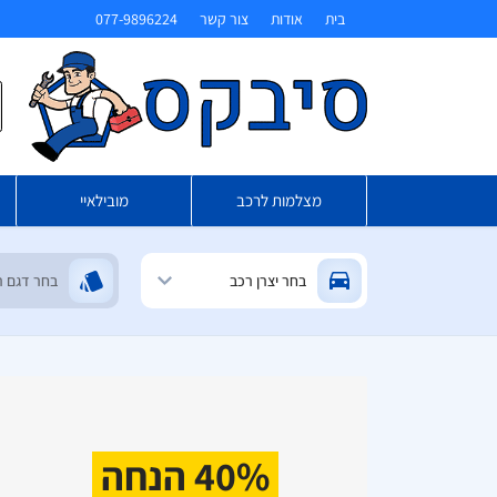
בית
אודות
צור קשר
077-9896224
ח
מצלמות לרכב
מובילאיי
40% הנחה