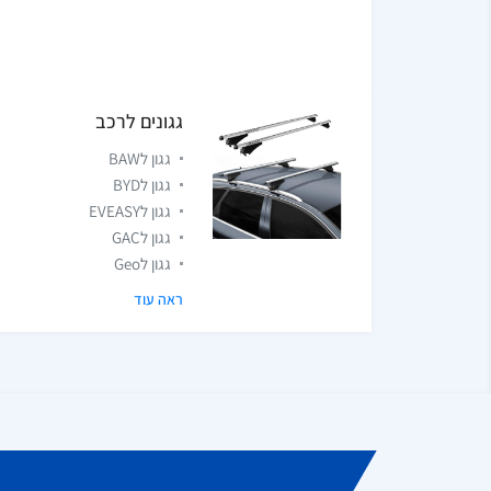
גגונים לרכב
גגון לBAW
גגון לBYD
גגון לEVEASY
גגון לGAC
גגון לGeo
ראה עוד