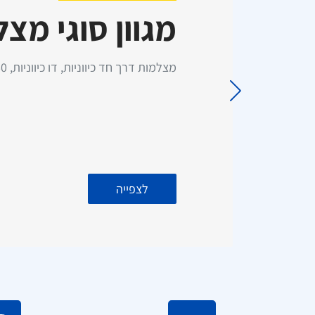
מגוון סוגי מצ
כרטיס סים 50GB גלישה –
התקנת מסך עם מצלמת רוורס
מ
תוקף ל 3 שנים (ללא דמי מנוי)
לרכב מסחרי - כולל התקנה עד
בית הלקוח!
כפו
מצלמות דרך חד כיווניות, דו כיווניות, 360 מעלות, 24 שעות, רוורס ועוד!
לצפייה