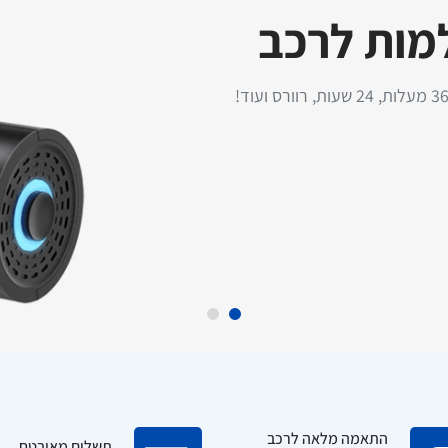
למות לרכב
טען מהיר לרכב
התקנת מסך עם מצלמת רוורס
TurboCharge 3A – עוצמה
לרכב פרטי - כולל התקנה עד
מודם סלול
לה כולל כבל Type-C
בית הלקוח!
התאמה מלאה לרכב
תשלום מאובטח