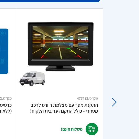
מק"ט
:
477482
מק"ט
:
2
מטען מהיר לרכב TurboCharge 3A –
התקנת מסך עם מצלמת רוורס לרכב
מסחרי - כולל התקנה עד בית הלקוח!
(ללא דמ
משלוח חינם!