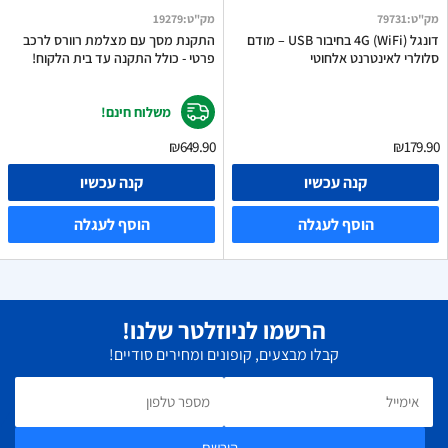
מק"ט
:
79731
מק"ט
:
19279
דונגל 4G (WiFi) בחיבור USB – מודם
התקנת מסך עם מצלמת רוורס לרכב
סלולרי לאינטרנט אלחוטי
פרטי - כולל התקנה עד בית הלקוח!
משלוח חינם!
₪649.90
₪179.90
קנה עכשיו
קנה עכשיו
הוסף לעגלה
הוסף לעגלה
הרשמו לניוזלטר שלנו!
קבלו מבצעים, קופונים ומחירים סודיים!
הירשם