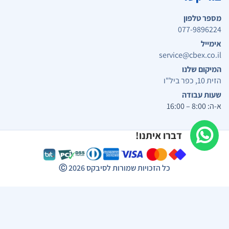
מספר טלפון
077-9896224
אימייל
service@cbex.co.il
המיקום שלנו
הזית 10, כפר ביל"ו
שעות עבודה
א-ה: 8:00 – 16:00
דברו איתנו!
כל הזכויות שמורות לסיבקס
2026
Ⓒ
יבקס | מערכת מולטימדיה לרכב | רמקולים לרכב | ריפודים לרכב ועוד...
תפריט נגישות
התאמות ניגודיות