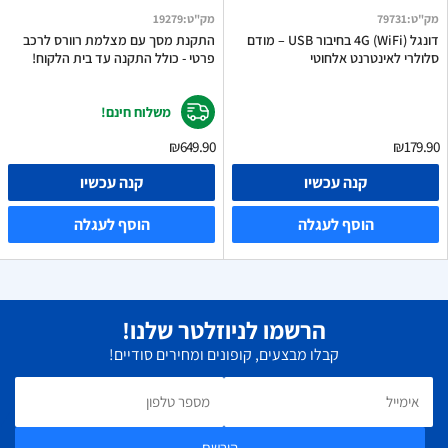
מק"ט
:
79731
מק"ט
:
19279
דונגל 4G (WiFi) בחיבור USB – מודם
התקנת מסך עם מצלמת רוורס לרכב
סלולרי לאינטרנט אלחוטי
פרטי - כולל התקנה עד בית הלקוח!
משלוח חינם!
₪649.90
₪179.90
קנה עכשיו
קנה עכשיו
הוסף לעגלה
הוסף לעגלה
הרשמו לניוזלטר שלנו!
קבלו מבצעים, קופונים ומחירים סודיים!
הירשם