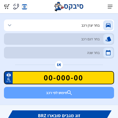
או
חיפוש לפי רכב
זוג מגבים סובארו BRZ