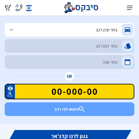
או
חיפוש לפי רכב
גגון לרנו קדג'אר