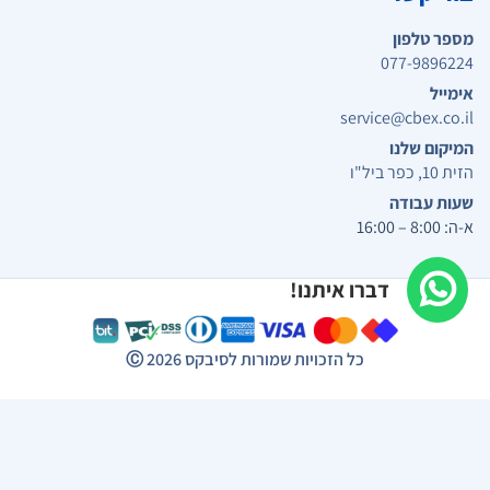
מספר טלפון
077-9896224
אימייל
service@cbex.co.il
המיקום שלנו
הזית 10, כפר ביל"ו
שעות עבודה
א-ה: 8:00 – 16:00
דברו איתנו!
כל הזכויות שמורות לסיבקס
2026
Ⓒ
יבקס | מערכת מולטימדיה לרכב | רמקולים לרכב | ריפודים לרכב ועוד...
תפריט נגישות
התאמות ניגודיות