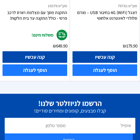
מק"ט
:
79731
מק"ט
:
19279
דונגל 4G (WiFi) בחיבור USB – מודם
התקנת מסך עם מצלמת רוורס לרכב
סלולרי לאינטרנט אלחוטי
פרטי - כולל התקנה עד בית הלקוח!
משלוח חינם!
₪649.90
₪179.90
קנה עכשיו
קנה עכשיו
הוסף לעגלה
הוסף לעגלה
הרשמו לניוזלטר שלנו!
קבלו מבצעים, קופונים ומחירים סודיים!
הירשם