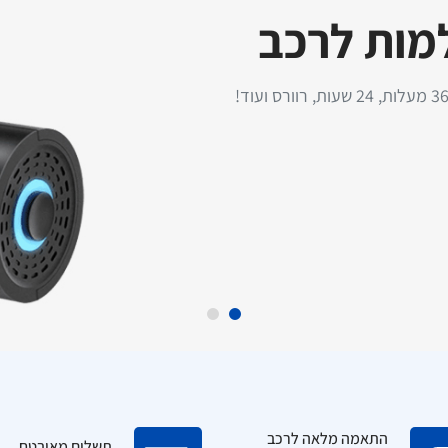
למות לרכב
טען מהיר לרכב
התקנת מסך עם מצלמת רוורס
TurboCharge 3A – עוצמה
לרכב פרטי - כולל התקנה עד
מודם סלול
לה כולל כבל Type-C
בית הלקוח!
התאמה מלאה לרכב
תשלום מאובטח