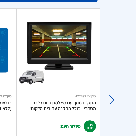
מק"ט
:
477482
מק"ט
:
2
מטען מהיר לרכב TurboCharge 3A –
התקנת מסך עם מצלמת רוורס לרכב
מסחרי - כולל התקנה עד בית הלקוח!
(ללא דמ
משלוח חינם!