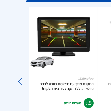
מק"ט
:
19279
מק"ט
:
481207
 – מודם
התקנת מסך עם מצלמת רוורס לרכב
פרטי - כולל התקנה עד בית הלקוח!
עוצמה כפולה כולל כב
משלוח חינם!