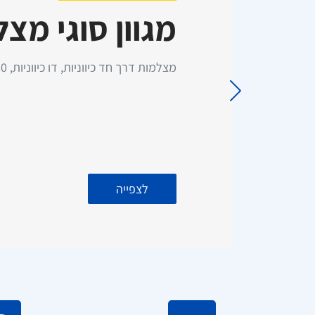
מגוון סוגי מצ
כרטיס סים 50GB גלישה –
התקנת מסך עם מצלמת רוורס
מ
תוקף ל 3 שנים (ללא דמי מנוי)
לרכב מסחרי - כולל התקנה עד
בית הלקוח!
כפו
מצלמות דרך חד כיווניות, דו כיווניות, 360 מעלות, 24 שעות, רוורס ועוד!
לצפייה