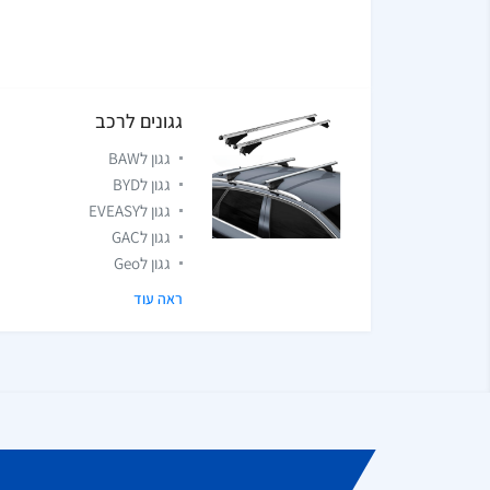
גגונים לרכב
גגון לBAW
גגון לBYD
גגון לEVEASY
גגון לGAC
גגון לGeo
ראה עוד