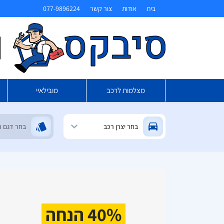
בית
אודות
צור קשר
077-9896224
ח
מצלמות לרכב
מובילאיי
40% הנחה