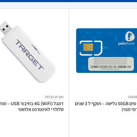
14829
מק"ט
:
79731
כרטיס סים 50GB גלישה – תוקף ל 3 שנים
דונגל 4G (WiFi) בחיבור USB
י מנוי)
סלולרי לאינטרנט אלחוטי